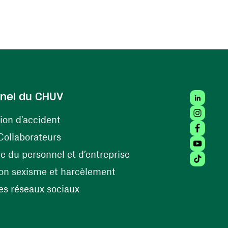
LinkedIn
nel du CHUV
Instagra
(ouvre une nouvelle fenêtre)
ion d'accident
Facebook
(ouvre une nouvelle fenêtre)
Collaborateurs
Youtube 
(ouvre une nouvelle fe
 du personnel et d’entreprise
Tiktok (
(ouvre une nouvelle fenêtr
on sexisme et harcèlement
(ouvre une nouvelle fenêtre)
s réseaux sociaux