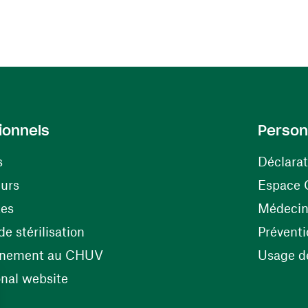
ionnels
Person
s
Déclarat
(ouvre une nouvelle fenêtre)
eurs
Espace 
tes
Médecine
(ouvre une nouvelle fenêtre)
e stérilisation
Préventi
(ouvre une nouvelle fenêtre)
énement au CHUV
Usage de
(ouvre une nouvelle fenêtre)
onal website