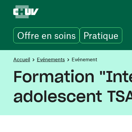
Offre en soins
Pratique
Aller au contenu principal
You are here:
Accueil
Evénements
Evénement
Formation "Inte
adolescent TS