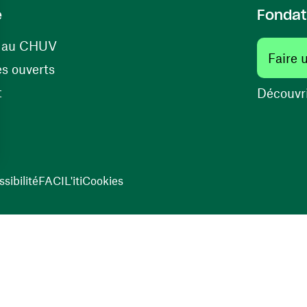
e
Fondat
(ouvre une nouvelle fenêtre)
s au CHUV
Faire 
(ouvre une nouvelle fenêtre)
s ouverts
(ouvre une nouvelle fenêtre)
t
Découvri
sibilité
FACIL'iti
Cookies