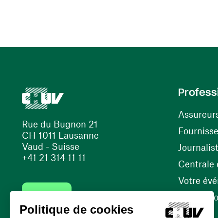
Profess
Assureur
Rue du Bugnon 21
Fourniss
CH-1011 Lausanne
Vaud - Suisse
Journalis
+41 21 314 11 11
Centrale d
Votre év
Contact
Internati