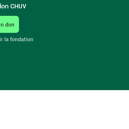
ion CHUV
(ouvre une nouvelle fenêtre)
un don
(ouvre une nouvelle fenêtre)
r la fondation