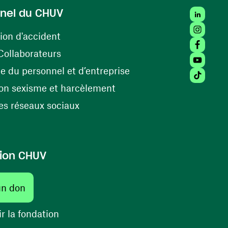
LinkedIn
nel du CHUV
Instagra
(ouvre une nouvelle fenêtre)
ion d'accident
Facebook
(ouvre une nouvelle fenêtre)
Collaborateurs
Youtube 
(ouvre une nouvelle fe
 du personnel et d’entreprise
Tiktok (
(ouvre une nouvelle fenêtr
on sexisme et harcèlement
(ouvre une nouvelle fenêtre)
s réseaux sociaux
ion CHUV
(ouvre une nouvelle fenêtre)
un don
(ouvre une nouvelle fenêtre)
r la fondation