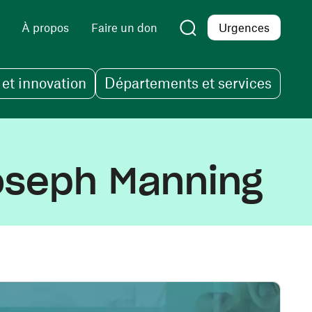
À propos
Faire un don
Urgences
et innovation
Départements et services
Joseph Manning