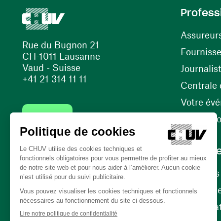
Profess
Assureur
Rue du Bugnon 21
Fourniss
CH-1011 Lausanne
Vaud - Suisse
Journalis
+41 21 314 11 11
Centrale d
Votre év
Contact
Internati
Carrièr
Carrière
Nos poste
(ouvre une nouvelle fenêtre)
Bénévola