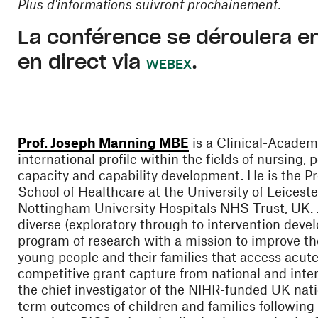
Plus d'informations suivront prochainement.
La conférence se déroulera en
(ouvre une nouvell
en direct via
.
WEBEX
_________________________________________________
(ouvre une nouvelle f
Prof. Joseph Manning MBE
is a Clinical-Academi
international profile within the fields of nursing, 
capacity and capability development. He is the Pr
School of Healthcare at the University of Leicest
Nottingham University Hospitals NHS Trust, UK.
diverse (exploratory through to intervention deve
program of research with a mission to improve the
young people and their families that access acute
competitive grant capture from national and inter
the chief investigator of the NIHR-funded UK nat
term outcomes of children and families following 