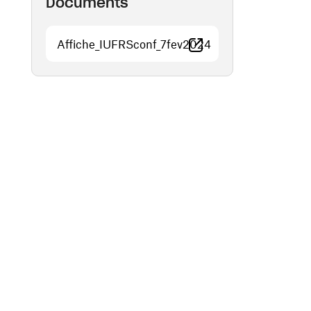
Documents
Affiche_IUFRSconf_7fev2024
(ouvre une nouvelle fenêtre)