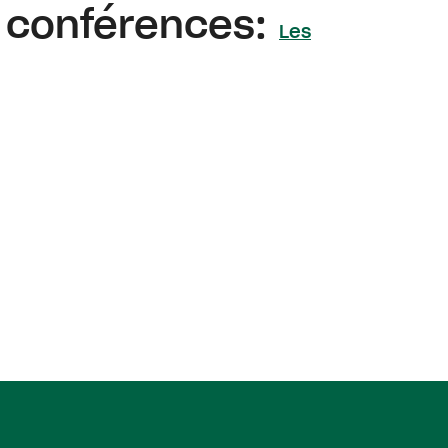
s conférences:
Les
enêtre)