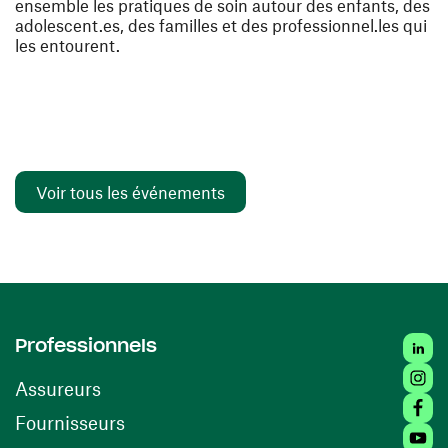
ensemble les pratiques de soin autour des enfants, des
adolescent.es, des familles et des professionnel.les qui
les entourent.
Voir tous les événements
Linked
Professionnels
Insta
Assureurs
Faceb
(ouvre une nouvelle fenêtre)
Fournisseurs
Youtu