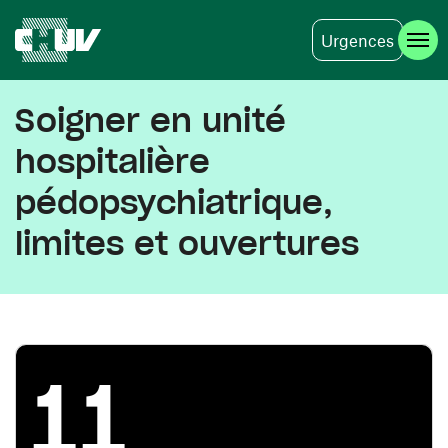
Urgences
Aller au contenu principal
Soigner en unité
hospitalière
pédopsychiatrique,
limites et ouvertures
11