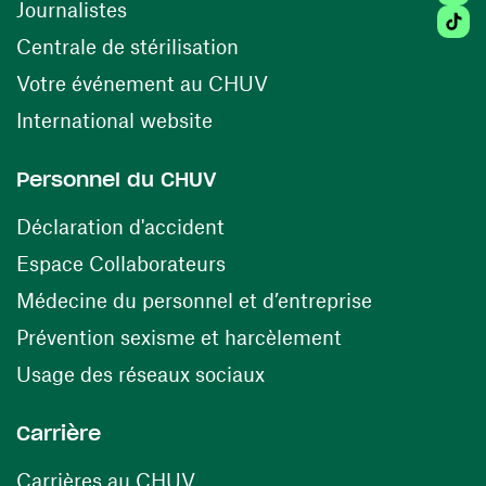
Journalistes
Tiktok
(ouvre une nouvelle fenêtr
Centrale de stérilisation
(ouvre une nouvelle fen
Votre événement au CHUV
(ouvre une nouvelle fenêtre)
International website
Personnel du CHUV
(ouvre une nouvelle fenêtre)
Déclaration d'accident
(ouvre une nouvelle fenêtre)
Espace Collaborateurs
(ouvre une n
Médecine du personnel et d’entreprise
(ouvre une nouv
Prévention sexisme et harcèlement
(ouvre une nouvelle fenê
Usage des réseaux sociaux
Carrière
(ouvre une nouvelle fenêtre)
Carrières au CHUV