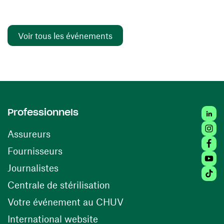
Voir tous les événements
Linked
Professionnels
Insta
Assureurs
Faceb
(ouvre une nouvelle fenêtre)
Fournisseurs
Youtu
Journalistes
Tiktok
(ouvre une nouvelle fenêtr
Centrale de stérilisation
(ouvre une nouvelle fen
Votre événement au CHUV
(ouvre une nouvelle fenêtre)
International website