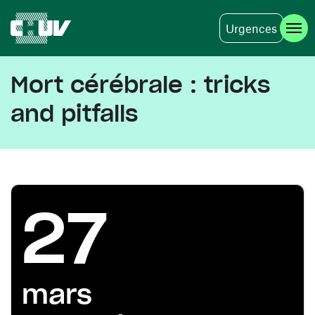
Urgences
Aller au contenu principal
Mort cérébrale : tricks
and pitfalls
27
mars