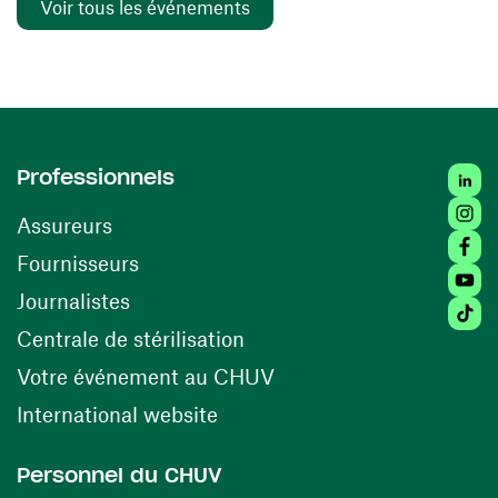
Voir tous les événements
Linked
Professionnels
Insta
Assureurs
Faceb
(ouvre une nouvelle fenêtre)
Fournisseurs
Youtu
Journalistes
Tiktok
(ouvre une nouvelle fenêtr
Centrale de stérilisation
(ouvre une nouvelle fen
Votre événement au CHUV
(ouvre une nouvelle fenêtre)
International website
Personnel du CHUV