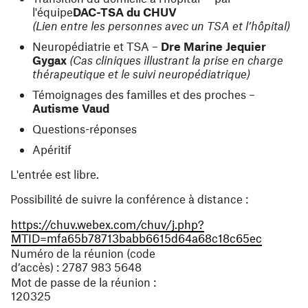
l'équipe
DAC-TSA du CHUV
(Lien entre les personnes avec un TSA et l’hôpital)
Neuropédiatrie et TSA –
Dre
Marine Jequier
Gygax
(Cas cliniques illustrant la prise en charge
thérapeutique et le suivi neuropédiatrique)
Témoignages des familles et des proches –
Autisme Vaud
Questions-réponses
Apéritif
L'entrée est libre.
Possibilité de suivre la conférence à distance :
https://chuv.webex.com/chuv/j.php?
(ouvre un
MTID=mfa65b78713babb6615d64a68c18c65ec
Numéro de la réunion (code
d’accès) : 2787 983 5648
Mot de passe de la réunion :
120325