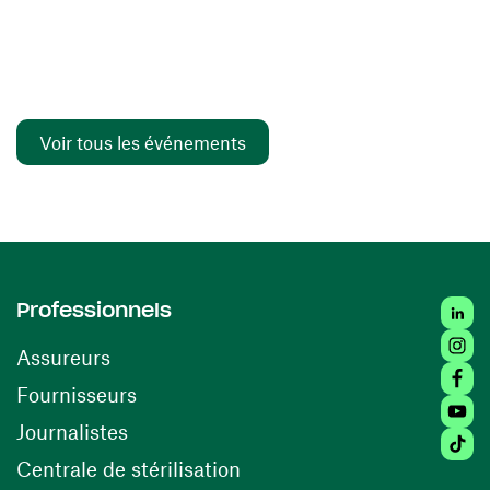
Voir tous les événements
Linked
Professionnels
Insta
Assureurs
Faceb
(ouvre une nouvelle fenêtre)
Fournisseurs
Youtu
Journalistes
Tiktok
(ouvre une nouvelle fenêtr
Centrale de stérilisation