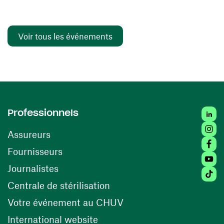
Voir tous les événements
Linked
Professionnels
Insta
Assureurs
Faceb
(ouvre une nouvelle fenêtre)
Fournisseurs
Youtu
Journalistes
Tiktok
(ouvre une nouvelle fenêtr
Centrale de stérilisation
(ouvre une nouvelle fen
Votre événement au CHUV
(ouvre une nouvelle fenêtre)
International website