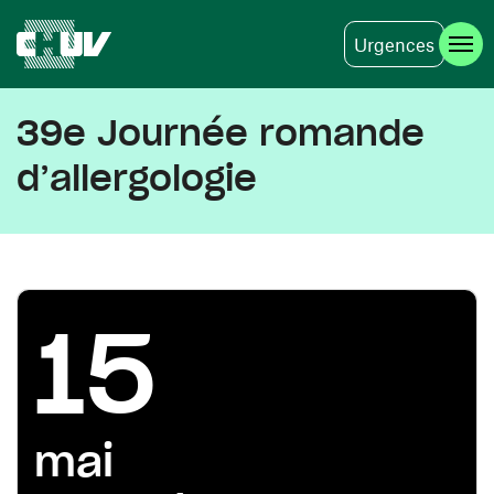
Urgences
Aller au contenu principal
39e Journée romande
d’allergologie
15
mai