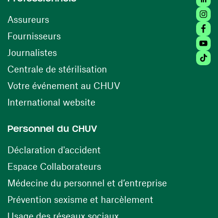
Insta
Assureurs
Faceb
(ouvre une nouvelle fenêtre)
Fournisseurs
Youtu
Journalistes
Tiktok
(ouvre une nouvelle fenêtr
Centrale de stérilisation
(ouvre une nouvelle fen
Votre événement au CHUV
(ouvre une nouvelle fenêtre)
International website
Personnel du CHUV
(ouvre une nouvelle fenêtre)
Déclaration d'accident
(ouvre une nouvelle fenêtre)
Espace Collaborateurs
(ouvre une n
Médecine du personnel et d’entreprise
(ouvre une nouv
Prévention sexisme et harcèlement
(ouvre une nouvelle fenê
Usage des réseaux sociaux