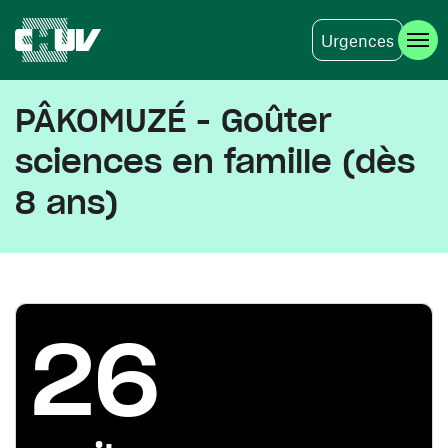
Urgences
Aller au contenu principal
PÂKOMUZÉ - Goûter
sciences en famille (dès
8 ans)
26