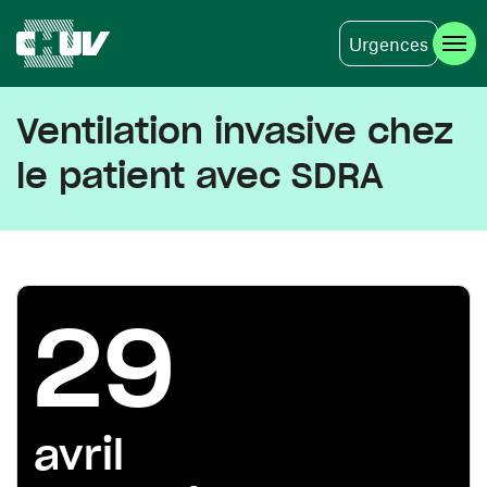
Urgences
Aller au contenu principal
Ventilation invasive chez
le patient avec SDRA
29
avril