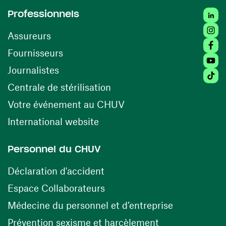
Linked
Professionnels
Insta
Assureurs
Faceb
(ouvre une nouvelle fenêtre)
Fournisseurs
Youtu
Journalistes
Tiktok
(ouvre une nouvelle fenêtr
Centrale de stérilisation
(ouvre une nouvelle fen
Votre événement au CHUV
(ouvre une nouvelle fenêtre)
International website
Personnel du CHUV
(ouvre une nouvelle fenêtre)
Déclaration d'accident
(ouvre une nouvelle fenêtre)
Espace Collaborateurs
(ouvre une n
Médecine du personnel et d’entreprise
(ouvre une nouv
Prévention sexisme et harcèlement