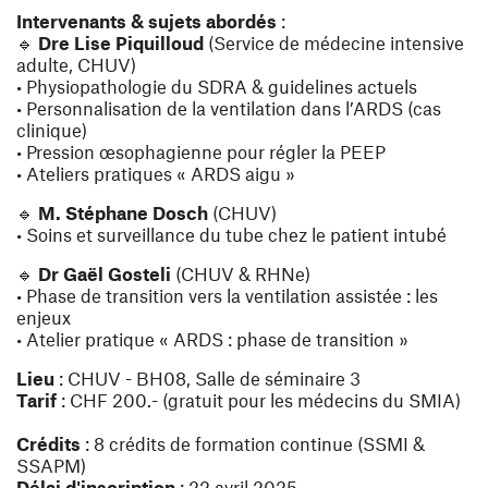
Intervenants & sujets abordés
:
🔹
Dre Lise Piquilloud
(Service de médecine intensive
adulte, CHUV)
• Physiopathologie du SDRA & guidelines actuels
• Personnalisation de la ventilation dans l’ARDS (cas
clinique)
• Pression œsophagienne pour régler la PEEP
• Ateliers pratiques « ARDS aigu »
🔹
M. Stéphane Dosch
(CHUV)
• Soins et surveillance du tube chez le patient intubé
🔹
Dr Gaël Gosteli
(CHUV & RHNe)
• Phase de transition vers la ventilation assistée : les
enjeux
• Atelier pratique « ARDS : phase de transition »
Lieu
: CHUV - BH08, Salle de séminaire 3
Tarif
: CHF 200.- (gratuit pour les médecins du SMIA)
Crédits
: 8 crédits de formation continue (SSMI &
SSAPM)
Délai d'inscription
: 22 avril 2025