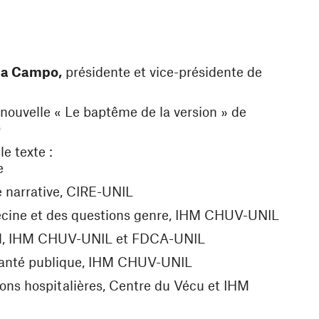
nêtre)
Da Campo,
présidente et vice-présidente de
 nouvelle « Le baptême de la version » de
)
le texte :
e
e narrative, CIRE-UNIL
decine et des questions genre, IHM CHUV-UNIL
ical, IHM CHUV-UNIL et FDCA-UNIL
a santé publique, IHM CHUV-UNIL
tions hospitalières, Centre du Vécu et IHM