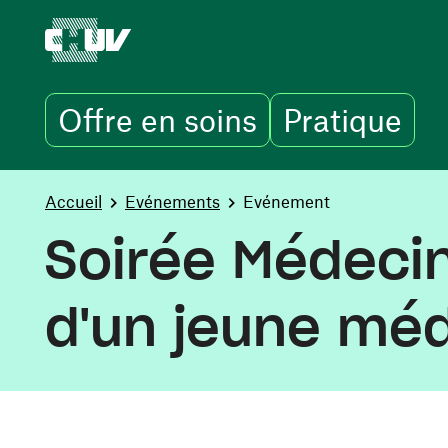
Offre en soins
Pratique
Aller au contenu principal
You are here:
Accueil
Evénements
Evénement
Soirée Médecin
d'un jeune mé