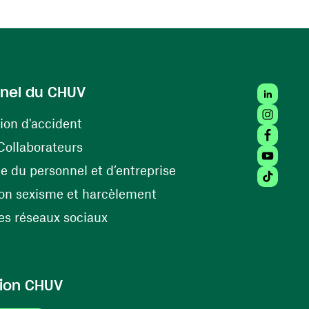
LinkedIn
nel du CHUV
Instagra
(ouvre une nouvelle fenêtre)
ion d'accident
Facebook
(ouvre une nouvelle fenêtre)
Collaborateurs
Youtube 
(ouvre une nouvelle fe
 du personnel et d’entreprise
Tiktok (
(ouvre une nouvelle fenêtr
on sexisme et harcèlement
(ouvre une nouvelle fenêtre)
s réseaux sociaux
ion CHUV