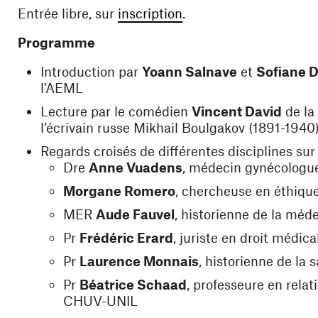
(ouvre une nouvelle fe
Entrée libre, sur
inscription
.
Programme
Introduction par
Yoann Salnave
et
Sofiane 
l'AEML
Lecture par le comédien
Vincent David
de la
l’écrivain russe Mikhail Boulgakov (1891-1940
Regards croisés de différentes disciplines sur 
Dre
Anne Vuadens
, médecin gynécologu
Morgane Romero
, chercheuse en éthiqu
MER
Aude Fauvel
, historienne de la mé
Pr
Frédéric Erard
, juriste en droit méd
Pr
Laurence Monnais
, historienne de l
Pr
Béatrice Schaad
, professeure en rela
CHUV-UNIL