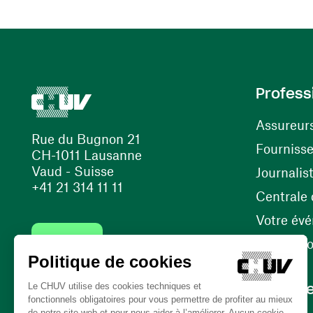
Profess
Assureur
Rue du Bugnon 21
Fourniss
CH-1011 Lausanne
Vaud - Suisse
Journalis
+41 21 314 11 11
Centrale d
Votre év
Contact
Internati
Carrièr