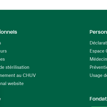
ionnels
Person
s
Déclarat
(ouvre une nouvelle fenêtre)
eurs
Espace 
tes
Médecine
(ouvre une nouvelle fenêtre)
e stérilisation
Préventi
(ouvre une nouvelle fenêtre)
énement au CHUV
Usage de
(ouvre une nouvelle fenêtre)
onal website
e
Fondat