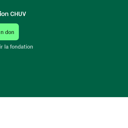
ion CHUV
(ouvre une nouvelle fenêtre)
un don
(ouvre une nouvelle fenêtre)
r la fondation