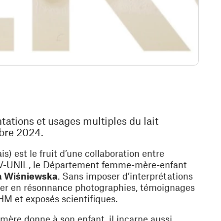
ations et usages multiples du lait
obre 2024.
s) est le fruit d’une collaboration entre
UV-UNIL, le Département femme-mère-enfant
a Wi
śniewska
. Sans imposer d’interprétations
ntrer en résonnance photographies, témoignages
IHM et exposés scientifiques.
e mère donne à son enfant, il incarne aussi