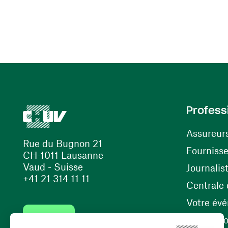
Profess
Assureur
Rue du Bugnon 21
Fourniss
CH-1011 Lausanne
Vaud - Suisse
Journalis
+41 21 314 11 11
Centrale d
Votre év
Contact
Internati