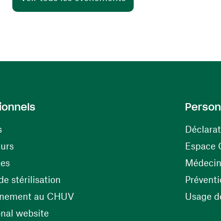
ionnels
Person
s
Déclarat
(ouvre une nouvelle fenêtre)
eurs
Espace 
tes
Médecine
(ouvre une nouvelle fenêtre)
e stérilisation
Préventi
(ouvre une nouvelle fenêtre)
énement au CHUV
Usage de
(ouvre une nouvelle fenêtre)
onal website