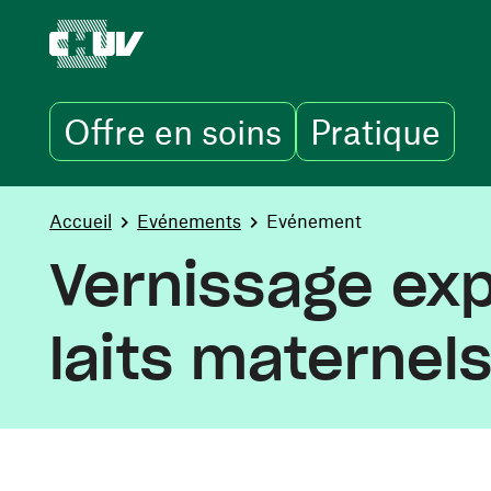
Offre en soins
Pratique
Aller au contenu principal
You are here:
Accueil
Evénements
Evénement
Vernissage exp
laits maternels