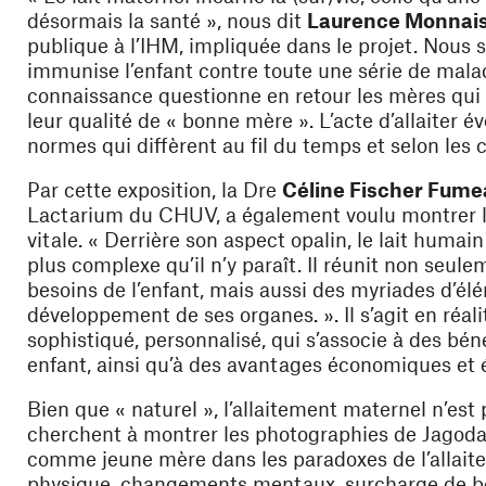
désormais la santé », nous dit
Laurence Monnai
publique à l’IHM, impliquée dans le projet. Nous s
immunise l’enfant contre toute une série de maladi
connaissance questionne en retour les mères qui n
leur qualité de « bonne mère ». L’acte d’allaiter 
normes qui diffèrent au fil du temps et selon les c
Par cette exposition, la Dre
Céline Fischer Fume
Lactarium du CHUV, a également voulu montrer l
vitale. « Derrière son aspect opalin, le lait hum
plus complexe qu’il n’y paraît. Il réunit non seu
besoins de l’enfant, mais aussi des myriades d’élé
développement de ses organes. ». Il s’agit en réa
sophistiqué, personnalisé, qui s’associe à des bé
enfant, ainsi qu’à des avantages économiques et é
Bien que « naturel », l’allaitement maternel n’est
cherchent à montrer les photographies de Jagoda 
comme jeune mère dans les paradoxes de l’allaitem
physique, changements mentaux, surcharge de bo