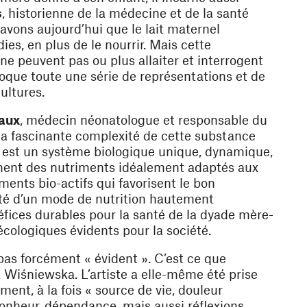
s
, historienne de la médecine et de la santé
avons aujourd’hui que le lait maternel
es, en plus de le nourrir. Mais cette
e peuvent pas ou plus allaiter et interrogent
évoque toute une série de représentations et de
ultures.
aux
, médecin néonatologue et responsable du
a fascinante complexité de cette substance
ain est un système biologique unique, dynamique,
lement des nutriments idéalement adaptés aux
ments bio-actifs qui favorisent le bon
lité d’un mode de nutrition hautement
néfices durables pour la santé de la dyade mère-
cologiques évidents pour la société.
 pas forcément « évident ». C’est ce que
Wiśniewska. L’artiste a elle-même été prise
ent, à la fois « source de vie, douleur
nheur, dépendance, mais aussi réflexions