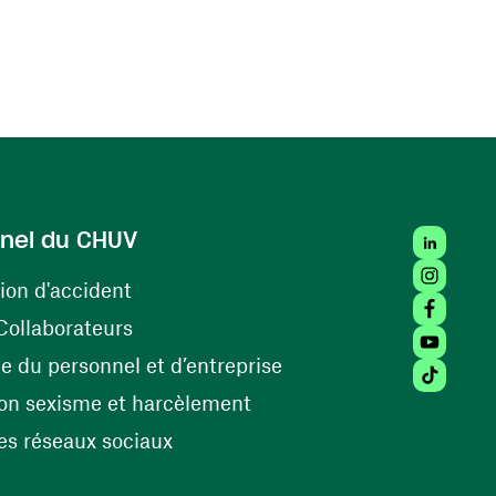
LinkedIn
nel du CHUV
Instagra
(ouvre une nouvelle fenêtre)
ion d'accident
Facebook
(ouvre une nouvelle fenêtre)
Collaborateurs
Youtube 
(ouvre une nouvelle fe
 du personnel et d’entreprise
Tiktok (
(ouvre une nouvelle fenêtr
on sexisme et harcèlement
(ouvre une nouvelle fenêtre)
s réseaux sociaux