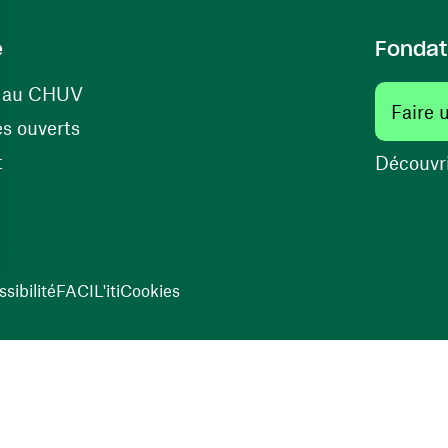
e
Fondat
(ouvre une nouvelle fenêtre)
s au CHUV
Faire 
(ouvre une nouvelle fenêtre)
s ouverts
(ouvre une nouvelle fenêtre)
t
Découvri
sibilité
FACIL'iti
Cookies