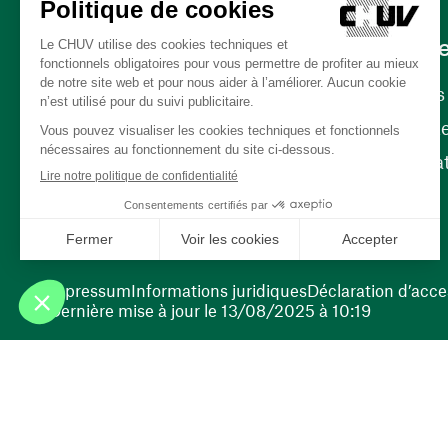
Carrièr
Carrière
Nos poste
(ouvre une nouvelle fenêtre)
Bénévola
(ouvre une nouvelle fenêtre)
Impressum
Informations juridiques
Déclaration d’acces
Dernière mise à jour le 13/08/2025 à 10:19