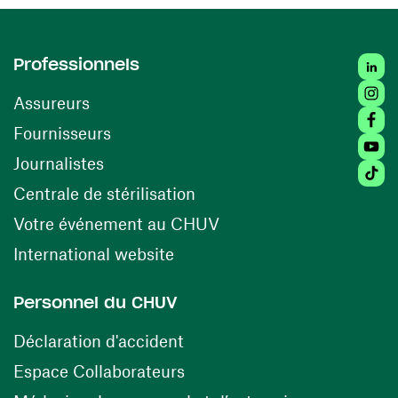
Linked
Professionnels
Insta
Assureurs
Faceb
(ouvre une nouvelle fenêtre)
Fournisseurs
Youtu
Journalistes
Tiktok
(ouvre une nouvelle fenêtr
Centrale de stérilisation
(ouvre une nouvelle fen
Votre événement au CHUV
(ouvre une nouvelle fenêtre)
International website
Personnel du CHUV
(ouvre une nouvelle fenêtre)
Déclaration d'accident
(ouvre une nouvelle fenêtre)
Espace Collaborateurs