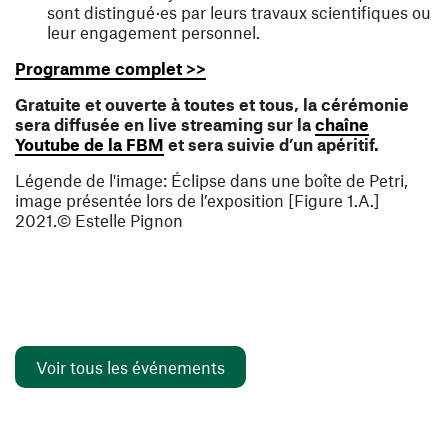
sont distingué·es par leurs travaux scientifiques ou
leur engagement personnel.
(ouvre une nouvelle fenêtre)
Programme complet >>
Gratuite et ouverte à toutes et tous, la cérémonie
sera diffusée en live streaming sur la
chaîne
(ouvre une nouvelle fenêtre)
Youtube de la FBM
et sera suivie d’un apéritif.
Légende de l'image
:
Éclipse dans une boîte de Petri,
image présentée lors de l’exposition [Figure 1.A.]
2021.
© Estelle Pignon
Voir tous les événements