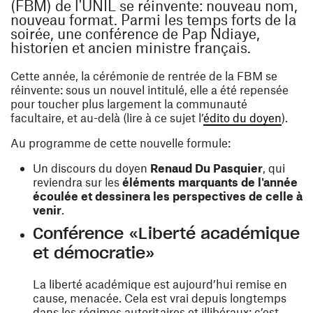
(FBM) de l'UNIL se réinvente: nouveau nom,
nouveau format. Parmi les temps forts de la
soirée, une conférence de Pap Ndiaye,
historien et ancien ministre français.
Cette année, la cérémonie de rentrée de la FBM se
réinvente: sous un nouvel intitulé, elle a été repensée
pour toucher plus largement la communauté
(ouvre
facultaire, et au-delà (lire à ce sujet l’
édito du doyen
).
Au programme de cette nouvelle formule:
Un discours du doyen
Renaud Du Pasquier
, qui
reviendra sur les
éléments marquants de l'année
écoulée et dessinera les perspectives de celle à
venir
.
Conférence «Liberté académique
et démocratie»
La liberté académique est aujourd’hui remise en
cause, menacée. Cela est vrai depuis longtemps
dans les régimes autoritaires et illibéraux; c’est