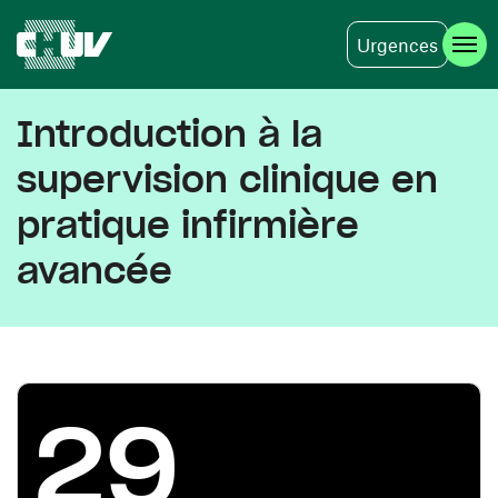
Urgences
Aller au contenu principal
Introduction à la
supervision clinique en
pratique infirmière
avancée
29