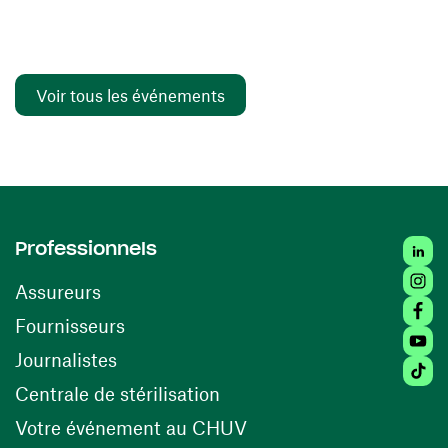
Voir tous les événements
Linked
Professionnels
Insta
Assureurs
Faceb
(ouvre une nouvelle fenêtre)
Fournisseurs
Youtu
Journalistes
Tiktok
(ouvre une nouvelle fenêtr
Centrale de stérilisation
(ouvre une nouvelle fen
Votre événement au CHUV