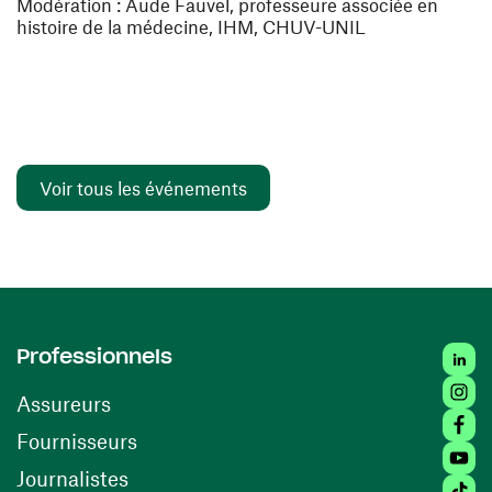
Modération :
Aude Fauvel,
professeure associée en
histoire de la médecine, IHM, CHUV-UNIL
Voir tous les événements
Linked
Professionnels
Insta
Assureurs
Faceb
(ouvre une nouvelle fenêtre)
Fournisseurs
Youtu
Journalistes
Tiktok