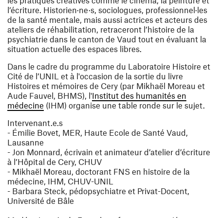
les pratiques créatives comme le cinéma, la peinture et
l’écriture. Historien·ne·s, sociologues, professionnel·les
de la santé mentale, mais aussi actrices et acteurs des
ateliers de réhabilitation, retraceront l’histoire de la
psychiatrie dans le canton de Vaud tout en évaluant la
situation actuelle des espaces libres.
Dans le cadre du programme du Laboratoire Histoire et
Cité de l’UNIL et à l'occasion de la sortie du livre
Histoires et mémoires de Cery (par Mikhaël Moreau et
Aude Fauvel, BHMS), l'
Institut des humanités en
(ouvre une nouvelle fenêtre)
médecine
(IHM) organise une table ronde sur le sujet.
Intervenant.e.s
-
Émilie Bovet
, MER, Haute Ecole de Santé Vaud,
Lausanne
-
Jon Monnard
, écrivain et animateur d’atelier d’écriture
à l’Hôpital de Cery, CHUV
- Mikhaël Moreau, doctorant FNS en histoire de la
médecine, IHM, CHUV-UNIL
-
Barbara Steck
, pédopsychiatre et Privat-Docent,
Université de Bâle