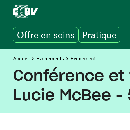
Offre en soins
Pratique
Aller au contenu principal
You are here:
Accueil
Evénements
Evénement
Conférence et 
Lucie McBee -