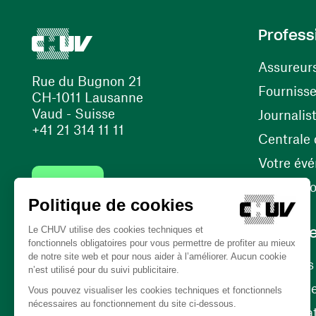
Profess
Assureur
Rue du Bugnon 21
Fourniss
CH-1011 Lausanne
Vaud - Suisse
Journalis
+41 21 314 11 11
Centrale d
Votre év
Contact
Internati
Carrièr
Carrière
Nos poste
(ouvre une nouvelle fenêtre)
Bénévola