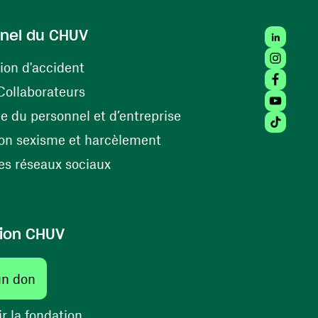
LinkedIn
nel du CHUV
Instagra
(ouvre une nouvelle fenêtre)
ion d'accident
Facebook
(ouvre une nouvelle fenêtre)
Collaborateurs
Youtube 
(ouvre une nouvelle fe
 du personnel et d’entreprise
Tiktok (
(ouvre une nouvelle fenêtr
on sexisme et harcèlement
(ouvre une nouvelle fenêtre)
s réseaux sociaux
ion CHUV
(ouvre une nouvelle fenêtre)
un don
(ouvre une nouvelle fenêtre)
r la fondation