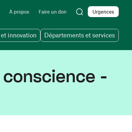
À propos
Faire un don
Urgences
et innovation
Départements et services
 conscience -