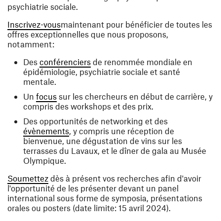
psychiatrie sociale.
(ouvre une nouvelle fenêtre)
Inscrivez-vous
maintenant pour bénéficier de toutes les
offres exceptionnelles que nous proposons,
notamment:
(ouvre une nouvelle fenêtre)
Des
conférenciers
de renommée mondiale en
épidémiologie, psychiatrie sociale et santé
mentale.
(ouvre une nouvelle fenêtre)
Un
focus
sur les chercheurs en début de carrière, y
compris des workshops et des prix.
Des opportunités de networking et des
(ouvre une nouvelle fenêtre)
évènements
, y compris une réception de
bienvenue, une dégustation de vins sur les
terrasses du Lavaux, et le dîner de gala au Musée
Olympique.
(ouvre une nouvelle fenêtre)
Soumettez
dès à présent vos recherches afin d'avoir
l'opportunité de les présenter devant un panel
international sous forme de symposia, présentations
orales ou posters (date limite: 15 avril 2024).