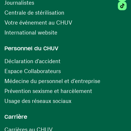
Journalistes
Tiktok
(ouvre une nouvelle fenêtr
Centrale de stérilisation
(ouvre une nouvelle fen
Votre événement au CHUV
(ouvre une nouvelle fenêtre)
International website
Personnel du CHUV
(ouvre une nouvelle fenêtre)
Déclaration d'accident
(ouvre une nouvelle fenêtre)
Espace Collaborateurs
(ouvre une n
Médecine du personnel et d’entreprise
(ouvre une nouv
Prévention sexisme et harcèlement
(ouvre une nouvelle fenê
Usage des réseaux sociaux
Carrière
(ouvre une nouvelle fenêtre)
Carrières au CHUV