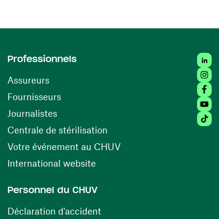
Linked
Professionnels
Insta
Assureurs
Faceb
(ouvre une nouvelle fenêtre)
Fournisseurs
Youtu
Journalistes
Tiktok
(ouvre une nouvelle fenêtr
Centrale de stérilisation
(ouvre une nouvelle fen
Votre événement au CHUV
(ouvre une nouvelle fenêtre)
International website
Personnel du CHUV
(ouvre une nouvelle fenêtre)
Déclaration d'accident