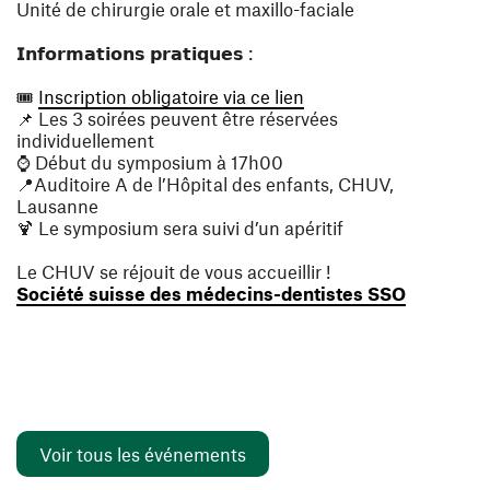
Unité de chirurgie orale et maxillo-faciale
𝗜𝗻𝗳𝗼𝗿𝗺𝗮𝘁𝗶𝗼𝗻𝘀 𝗽𝗿𝗮𝘁𝗶𝗾𝘂𝗲𝘀 :
(ouvre une nouvelle fe
🎟️
Inscription obligatoire via ce lien
📌 Les 3 soirées peuvent être réservées
individuellement
⌚️ Début du symposium à 17h00
📍Auditoire A de l’Hôpital des enfants, CHUV,
Lausanne
🍹 Le symposium sera suivi d’un apéritif
Le CHUV se réjouit de vous accueillir !
(ouvre une
Société suisse des médecins-dentistes SSO
Voir tous les événements