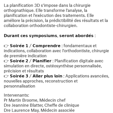
La planification 3D s’impose dans la chirurgie
orthognathique. Elle transforme l’analyse, la
planification et l’exécution des traitements. Elle
améliore la précision, la prédictibilité des résultats et la
collaboration orthodontiste-chirurgien.
𝗗𝘂𝗿𝗮𝗻𝘁 𝗰𝗲𝘀 𝘀𝘆𝗺𝗽𝗼𝘀𝗶𝘂𝗺𝘀, 𝘀𝗲𝗿𝗼𝗻𝘁 𝗮𝗯𝗼𝗿𝗱𝗲́𝘀 :
👉 𝗦𝗼𝗶𝗿𝗲́𝗲 𝟭 / 𝗖𝗼𝗺𝗽𝗿𝗲𝗻𝗱𝗿𝗲 : fondamentaux et
indications, collaboration avec l'orthodontiste, chirurgie
de première indication
👉 𝗦𝗼𝗶𝗿𝗲́𝗲 𝟮 / 𝗣𝗹𝗮𝗻𝗶𝗳𝗶𝗲𝗿 : Planification digitale avec
simulation en directe, ostéosynthèse personnalisée,
précision et résultats
👉 𝗦𝗼𝗶𝗿𝗲́𝗲 𝟯 / 𝗔𝗹𝗹𝗲𝗿 𝗽𝗹𝘂𝘀 𝗹𝗼𝗶𝗻 : Applications avancées,
nouvelles approches, reconstruction et
personnalisation
Intervenants:
Pr Martin Broome, Médecin chef
Dre Jeannine Blatter, Cheffe de clinique
Dre Laurence May, Médecin associée