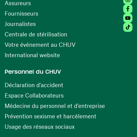
Assureurs
Faceb
(ouvre une nouvelle fenêtre)
Fournisseurs
Youtu
Journalistes
Tiktok
(ouvre une nouvelle fenêtr
Centrale de stérilisation
(ouvre une nouvelle fen
Votre événement au CHUV
(ouvre une nouvelle fenêtre)
International website
Personnel du CHUV
(ouvre une nouvelle fenêtre)
Déclaration d'accident
(ouvre une nouvelle fenêtre)
Espace Collaborateurs
(ouvre une n
Médecine du personnel et d’entreprise
(ouvre une nouv
Prévention sexisme et harcèlement
(ouvre une nouvelle fenê
Usage des réseaux sociaux