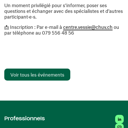
Un moment privilégié pour s’informer, poser ses
questions et échanger avec des spécialistes et d’autres
participant·e·s.
(ouvre 
📩 Inscription : Par e-mail à
centre.vessie@chuv.ch
ou
par téléphone au 079 556 48 56
Voir tous les événements
Linked
Professionnels
Insta