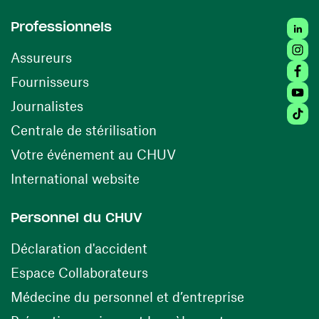
Linked
Professionnels
Insta
Assureurs
Faceb
(ouvre une nouvelle fenêtre)
Fournisseurs
Youtu
Journalistes
Tiktok
(ouvre une nouvelle fenêtr
Centrale de stérilisation
(ouvre une nouvelle fen
Votre événement au CHUV
(ouvre une nouvelle fenêtre)
International website
Personnel du CHUV
(ouvre une nouvelle fenêtre)
Déclaration d'accident
(ouvre une nouvelle fenêtre)
Espace Collaborateurs
(ouvre une n
Médecine du personnel et d’entreprise