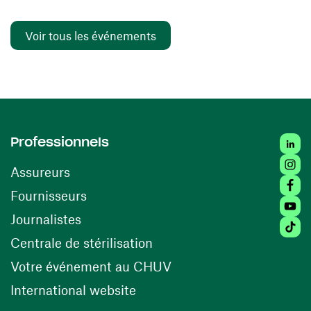
Voir tous les événements
Linked
Professionnels
Insta
Assureurs
Faceb
(ouvre une nouvelle fenêtre)
Fournisseurs
Youtu
Journalistes
Tiktok
(ouvre une nouvelle fenêtr
Centrale de stérilisation
(ouvre une nouvelle fen
Votre événement au CHUV
(ouvre une nouvelle fenêtre)
International website