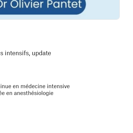
s intensifs, update
tinue en médecine intensive
ée en anesthésiologie
)
être)