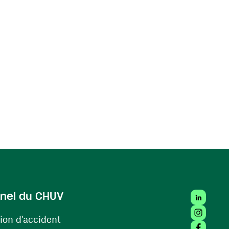
LinkedIn
nel du CHUV
Instagra
(ouvre une nouvelle fenêtre)
ion d'accident
Facebook