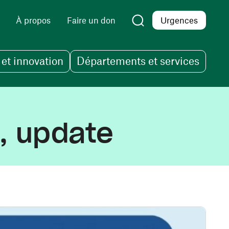
À propos
Faire un don
Urgences
et innovation
Départements et services
s, update