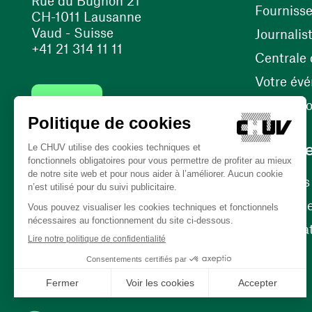
Rue du Bugnon 21
Fourniss
CH-1011 Lausanne
Vaud - Suisse
Journalis
+41 21 314 11 11
Centrale d
Votre év
Contact
Internati
Carrièr
Carrière
Nos poste
(ouvre une nouvelle fenêtre)
Bénévola
(ouvre une nouvelle fenêtre)