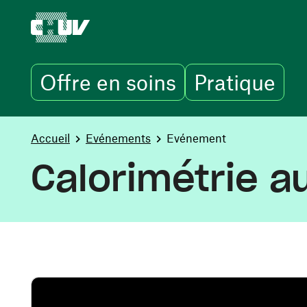
Offre en soins
Pratique
Aller au contenu principal
You are here:
Accueil
Evénements
Evénement
Calorimétrie au