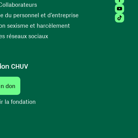
(ouvre une nouvelle fenêtre)
Collaborateurs
Youtube 
(ouvre une nouvelle fe
 du personnel et d’entreprise
Tiktok (
(ouvre une nouvelle fenêtr
on sexisme et harcèlement
(ouvre une nouvelle fenêtre)
s réseaux sociaux
ion CHUV
(ouvre une nouvelle fenêtre)
un don
(ouvre une nouvelle fenêtre)
r la fondation