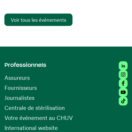
Voir tous les événements
Linked
Professionnels
Insta
Assureurs
Faceb
(ouvre une nouvelle fenêtre)
Fournisseurs
Youtu
Journalistes
Tiktok
(ouvre une nouvelle fenêtr
Centrale de stérilisation
(ouvre une nouvelle fen
Votre événement au CHUV
(ouvre une nouvelle fenêtre)
International website