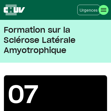
Urgences
Aller au contenu principal
Formation sur la
Sclérose Latérale
Amyotrophique
07