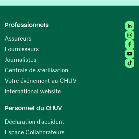
Linked
Professionnels
Insta
Assureurs
Faceb
(ouvre une nouvelle fenêtre)
Fournisseurs
Youtu
Journalistes
Tiktok
(ouvre une nouvelle fenêtr
Centrale de stérilisation
(ouvre une nouvelle fen
Votre événement au CHUV
(ouvre une nouvelle fenêtre)
International website
Personnel du CHUV
(ouvre une nouvelle fenêtre)
Déclaration d'accident
(ouvre une nouvelle fenêtre)
Espace Collaborateurs