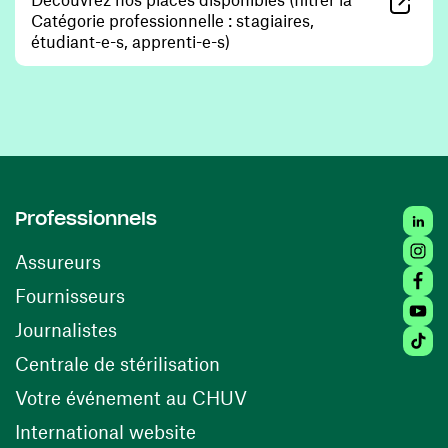
Catégorie professionnelle : stagiaires,
(ouvre une nouvelle fenêtre)
étudiant-e-s, apprenti-e-s)
Linked
Professionnels
Insta
Assureurs
Faceb
(ouvre une nouvelle fenêtre)
Fournisseurs
Youtu
Journalistes
Tiktok
(ouvre une nouvelle fenêtr
Centrale de stérilisation
(ouvre une nouvelle fen
Votre événement au CHUV
(ouvre une nouvelle fenêtre)
International website