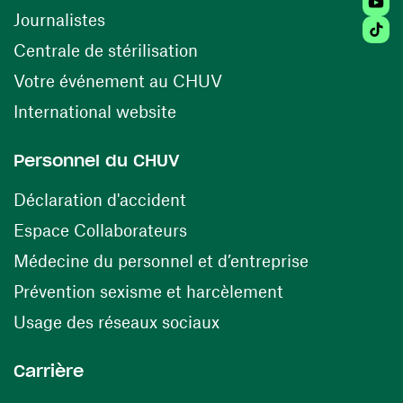
Journalistes
Tiktok
(ouvre une nouvelle fenêtr
Centrale de stérilisation
(ouvre une nouvelle fen
Votre événement au CHUV
(ouvre une nouvelle fenêtre)
International website
Personnel du CHUV
(ouvre une nouvelle fenêtre)
Déclaration d'accident
(ouvre une nouvelle fenêtre)
Espace Collaborateurs
(ouvre une n
Médecine du personnel et d’entreprise
(ouvre une nouv
Prévention sexisme et harcèlement
(ouvre une nouvelle fenê
Usage des réseaux sociaux
Carrière