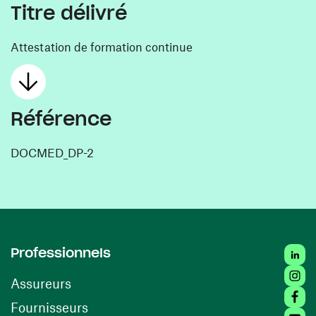
Titre délivré
Attestation de formation continue
Référence
DOCMED_DP-2
Linked
Professionnels
Insta
Assureurs
Faceb
(ouvre une nouvelle fenêtre)
Fournisseurs
Youtu