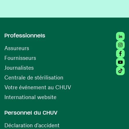
Linked
Professionnels
Insta
Assureurs
Faceb
(ouvre une nouvelle fenêtre)
Fournisseurs
Youtu
Journalistes
Tiktok
(ouvre une nouvelle fenêtr
Centrale de stérilisation
(ouvre une nouvelle fen
Votre événement au CHUV
(ouvre une nouvelle fenêtre)
International website
Personnel du CHUV
(ouvre une nouvelle fenêtre)
Déclaration d'accident