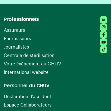
Linked
Professionnels
Insta
Assureurs
Faceb
(ouvre une nouvelle fenêtre)
Fournisseurs
Youtu
Journalistes
Tiktok
(ouvre une nouvelle fenêtr
Centrale de stérilisation
(ouvre une nouvelle fen
Votre événement au CHUV
(ouvre une nouvelle fenêtre)
International website
Personnel du CHUV
(ouvre une nouvelle fenêtre)
Déclaration d'accident
(ouvre une nouvelle fenêtre)
Espace Collaborateurs