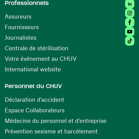
Linked
Professionnels
Insta
Assureurs
Faceb
(ouvre une nouvelle fenêtre)
Fournisseurs
Youtu
Journalistes
Tiktok
(ouvre une nouvelle fenêtr
Centrale de stérilisation
(ouvre une nouvelle fen
Votre événement au CHUV
(ouvre une nouvelle fenêtre)
International website
Personnel du CHUV
(ouvre une nouvelle fenêtre)
Déclaration d'accident
(ouvre une nouvelle fenêtre)
Espace Collaborateurs
(ouvre une n
Médecine du personnel et d’entreprise
(ouvre une nouv
Prévention sexisme et harcèlement