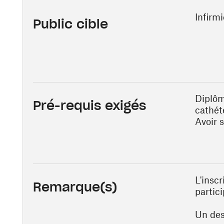
Infirmi
Public cible
Diplôm
Pré-requis exigés
cathét
Avoir 
L'insc
Remarque(s)
partic
Un des