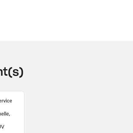
t(s)
ervice
elle,
UV