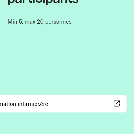
Min 5, max 20 personnes
(ouvre une nouvelle fenêtre)
mation infirmier.ère