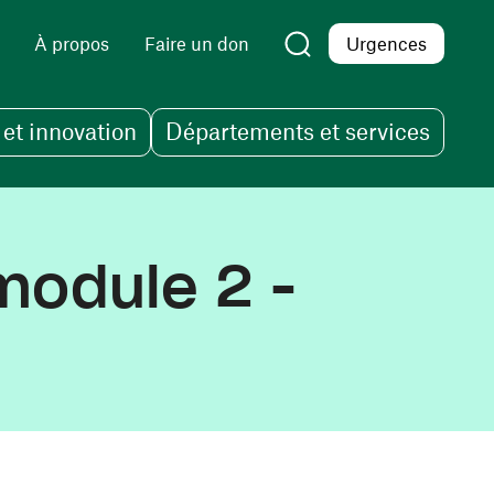
À propos
Faire un don
Urgences
et innovation
Départements et services
 module 2 -