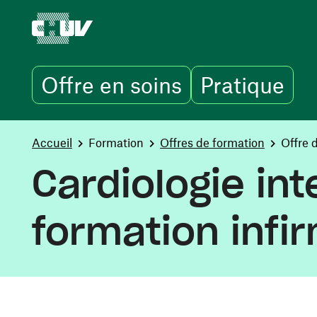
Offre en soins
Pratique
Aller au contenu principal
You are here:
Accueil
Formation
Offres de formation
Offre 
Cardiologie int
formation infi