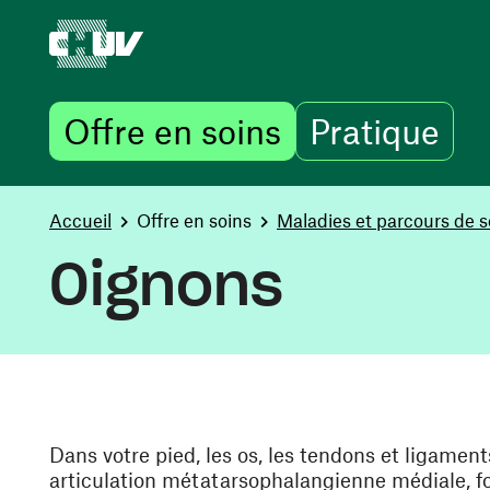
Offre en soins
Pratique
Aller au contenu principal
You are here:
Accueil
Offre en soins
Maladies et parcours de s
Oignons
Dans votre pied, les os, les tendons et ligament
articulation métatarsophalangienne médiale, fo