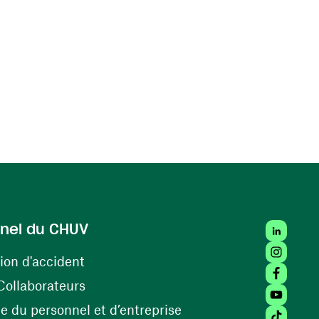
LinkedIn
nel du CHUV
Instagra
(ouvre une nouvelle fenêtre)
ion d'accident
Facebook
(ouvre une nouvelle fenêtre)
Collaborateurs
Youtube 
(ouvre une nouvelle fe
 du personnel et d’entreprise
Tiktok (