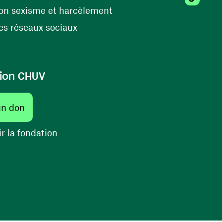
(ouvre une nouvelle fenêtr
on sexisme et harcèlement
(ouvre une nouvelle fenêtre)
s réseaux sociaux
ion CHUV
(ouvre une nouvelle fenêtre)
un don
(ouvre une nouvelle fenêtre)
r la fondation