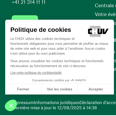
+41 21 314 11 11
Centrale d
Votre év
Contact
Internati
Carrièr
Carrière
Nos poste
(ouvre une nouvelle fenêtre)
Bénévola
(ouvre une nouvelle fenêtre)
Impressum
Informations juridiques
Déclaration d’acces
Dernière mise à jour le 12/08/2025 à 14:38