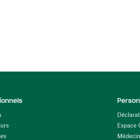
ionnels
Person
s
Déclarat
(ouvre une nouvelle fenêtre)
eurs
Espace 
tes
Médecine