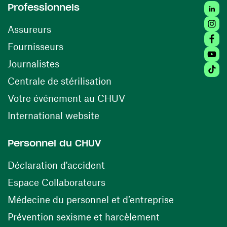
Linked
Professionnels
Insta
Assureurs
Faceb
(ouvre une nouvelle fenêtre)
Fournisseurs
Youtu
Journalistes
Tiktok
(ouvre une nouvelle fenêtr
Centrale de stérilisation
(ouvre une nouvelle fen
Votre événement au CHUV
(ouvre une nouvelle fenêtre)
International website
Personnel du CHUV
(ouvre une nouvelle fenêtre)
Déclaration d'accident
(ouvre une nouvelle fenêtre)
Espace Collaborateurs
(ouvre une n
Médecine du personnel et d’entreprise
(ouvre une nouv
Prévention sexisme et harcèlement