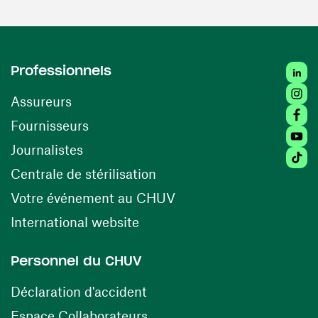
Linked
Professionnels
Insta
Assureurs
Faceb
(ouvre une nouvelle fenêtre)
Fournisseurs
Youtu
Journalistes
Tiktok
(ouvre une nouvelle fenêtr
Centrale de stérilisation
(ouvre une nouvelle fen
Votre événement au CHUV
(ouvre une nouvelle fenêtre)
International website
Personnel du CHUV
(ouvre une nouvelle fenêtre)
Déclaration d'accident
(ouvre une nouvelle fenêtre)
Espace Collaborateurs