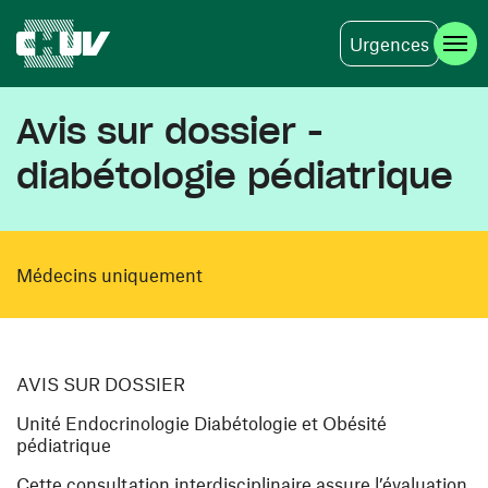
Urgences
Aller au contenu principal
Avis sur dossier -
diabétologie pédiatrique
Médecins uniquement
AVIS SUR DOSSIER
Unité Endocrinologie Diabétologie et Obésité
pédiatrique
Cette consultation interdisciplinaire assure l’évaluation