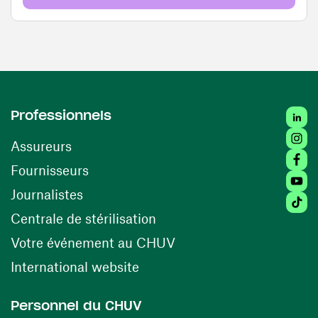
Linked
Professionnels
Insta
Assureurs
Faceb
(ouvre une nouvelle fenêtre)
Fournisseurs
Youtu
Journalistes
Tiktok
(ouvre une nouvelle fenêtr
Centrale de stérilisation
(ouvre une nouvelle fen
Votre événement au CHUV
(ouvre une nouvelle fenêtre)
International website
Personnel du CHUV