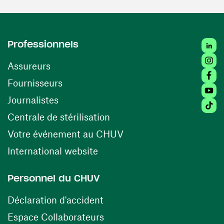
Linked
Professionnels
Insta
Assureurs
Faceb
(ouvre une nouvelle fenêtre)
Fournisseurs
Youtu
Journalistes
Tiktok
(ouvre une nouvelle fenêtr
Centrale de stérilisation
(ouvre une nouvelle fen
Votre événement au CHUV
(ouvre une nouvelle fenêtre)
International website
Personnel du CHUV
(ouvre une nouvelle fenêtre)
Déclaration d'accident
(ouvre une nouvelle fenêtre)
Espace Collaborateurs