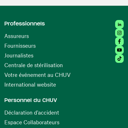
Linked
Professionnels
Insta
Assureurs
Faceb
(ouvre une nouvelle fenêtre)
Fournisseurs
Youtu
Journalistes
Tiktok
(ouvre une nouvelle fenêtr
Centrale de stérilisation
(ouvre une nouvelle fen
Votre événement au CHUV
(ouvre une nouvelle fenêtre)
International website
Personnel du CHUV
(ouvre une nouvelle fenêtre)
Déclaration d'accident
(ouvre une nouvelle fenêtre)
Espace Collaborateurs