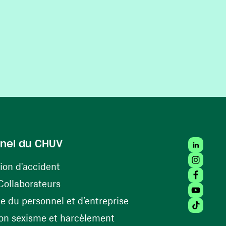
LinkedIn
nel du CHUV
Instagra
(ouvre une nouvelle fenêtre)
ion d'accident
Facebook
(ouvre une nouvelle fenêtre)
Collaborateurs
Youtube 
(ouvre une nouvelle fe
 du personnel et d’entreprise
Tiktok (
(ouvre une nouvelle fenêtr
on sexisme et harcèlement