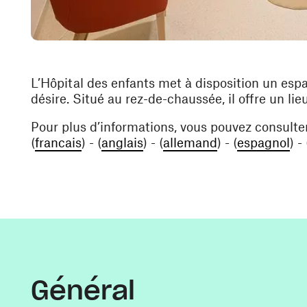
L’Hôpital des enfants met à disposition un espa
désire. Situé au rez-de-chaussée, il offre un lie
Pour plus d’informations, vous pouvez consulter 
(ouvre une nouvelle fenêtre)
(ouvre une nouvelle fenêtre)
(ouvre une nouv
(ou
(
francais
) - (
anglais
) - (
allemand
) - (
espagnol
) - 
Général