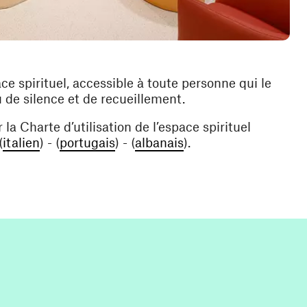
ce spirituel, accessible à toute personne qui le
u de silence et de recueillement.
la Charte d’utilisation de l’espace spirituel
elle fenêtre)
vre une nouvelle fenêtre)
(ouvre une nouvelle fenêtre)
(ouvre une nouvelle fenêtre)
(ouvre une nouvelle f
(
italien
) - (
portugais
) - (
albanais
).