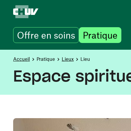
Offre en soins
Pratique
Aller au contenu principal
You are here:
Accueil
Pratique
Lieux
Lieu
Espace spiritue