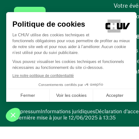
Votre év
Contact
Internati
Carrièr
Carrière
Nos poste
(ouvre une nouvelle fenêtre)
Bénévola
(ouvre une nouvelle fenêtre)
Impressum
Informations juridiques
Déclaration d’acces
Dernière mise à jour le 12/06/2025 à 13:35