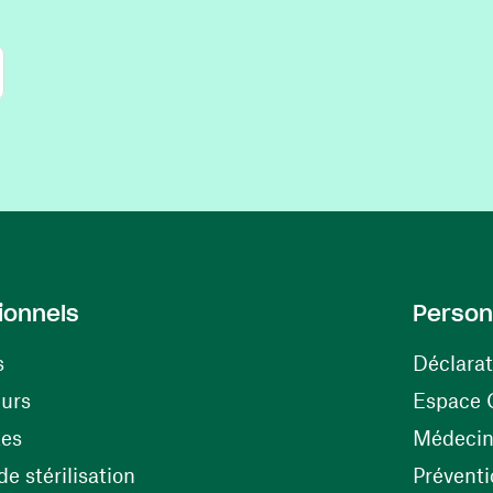
ionnels
Person
s
Déclarat
(ouvre une nouvelle fenêtre)
eurs
Espace 
tes
Médecine
(ouvre une nouvelle fenêtre)
e stérilisation
Préventi