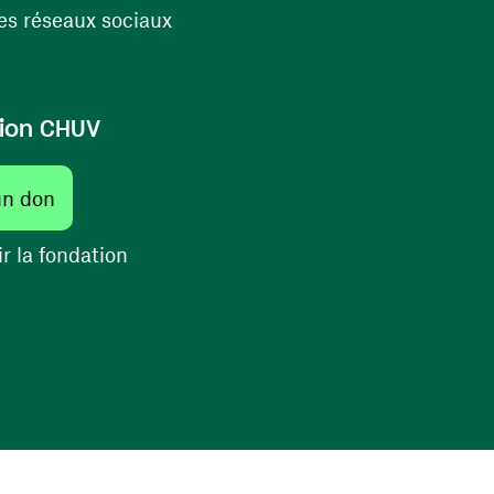
(ouvre une nouvelle fenêtre)
s réseaux sociaux
ion CHUV
(ouvre une nouvelle fenêtre)
un don
(ouvre une nouvelle fenêtre)
r la fondation