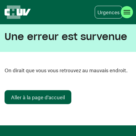
Urgences
Aller au contenu principal
Une erreur est survenue
On dirait que vous vous retrouvez au mauvais endroit.
Aller à la page d'accueil