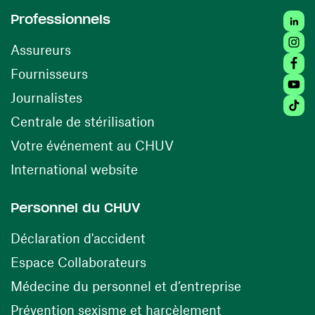
Linked
Professionnels
Insta
Assureurs
Faceb
(ouvre une nouvelle fenêtre)
Fournisseurs
Youtu
Journalistes
Tiktok
(ouvre une nouvelle fenêtr
Centrale de stérilisation
(ouvre une nouvelle fen
Votre événement au CHUV
(ouvre une nouvelle fenêtre)
International website
Personnel du CHUV
(ouvre une nouvelle fenêtre)
Déclaration d'accident
(ouvre une nouvelle fenêtre)
Espace Collaborateurs
(ouvre une n
Médecine du personnel et d’entreprise
(ouvre une nouv
Prévention sexisme et harcèlement