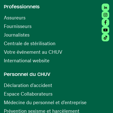
Linked
Professionnels
Insta
Assureurs
Faceb
(ouvre une nouvelle fenêtre)
Fournisseurs
Youtu
Journalistes
Tiktok
(ouvre une nouvelle fenêtr
Centrale de stérilisation
(ouvre une nouvelle fen
Votre événement au CHUV
(ouvre une nouvelle fenêtre)
International website
Personnel du CHUV
(ouvre une nouvelle fenêtre)
Déclaration d'accident
(ouvre une nouvelle fenêtre)
Espace Collaborateurs
(ouvre une n
Médecine du personnel et d’entreprise
(ouvre une nouv
Prévention sexisme et harcèlement