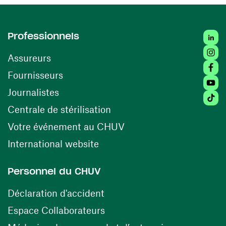
Linked
Professionnels
Insta
Assureurs
Faceb
(ouvre une nouvelle fenêtre)
Fournisseurs
Youtu
Journalistes
Tiktok
(ouvre une nouvelle fenêtr
Centrale de stérilisation
(ouvre une nouvelle fen
Votre événement au CHUV
(ouvre une nouvelle fenêtre)
International website
Personnel du CHUV
(ouvre une nouvelle fenêtre)
Déclaration d'accident
(ouvre une nouvelle fenêtre)
Espace Collaborateurs