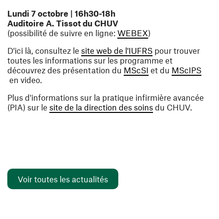
Lundi 7 octobre | 16h30-18h
Auditoire A. Tissot du CHUV
(ouvre une nouvelle
(possibilité de suivre en ligne:
WEBEX
)
(ouvre une nouvell
D'ici là, consultez le
site web de l'IUFRS
pour trouver
toutes les informations sur les programme et
(ouvre une nouvelle
découvrez des présentation du
MScSI
et du
MScIPS
(ouvre une nouvelle fenêtre)
en video.
Plus d'informations sur la pratique infirmière avancée
(ouvre une nouvell
(PIA) sur le
site de la direction des soins
du CHUV.
Voir toutes les actualités