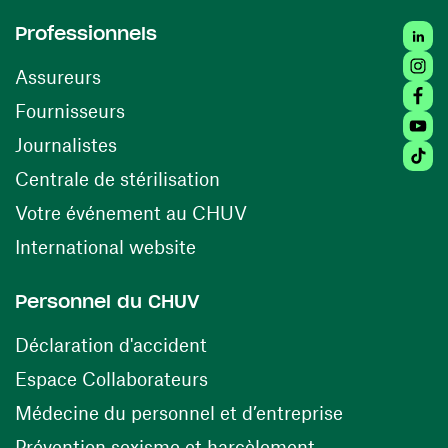
Linked
Professionnels
Insta
Assureurs
Faceb
(ouvre une nouvelle fenêtre)
Fournisseurs
Youtu
Journalistes
Tiktok
(ouvre une nouvelle fenêtr
Centrale de stérilisation
(ouvre une nouvelle fen
Votre événement au CHUV
(ouvre une nouvelle fenêtre)
International website
Personnel du CHUV
(ouvre une nouvelle fenêtre)
Déclaration d'accident
(ouvre une nouvelle fenêtre)
Espace Collaborateurs
(ouvre une n
Médecine du personnel et d’entreprise
(ouvre une nouv
Prévention sexisme et harcèlement