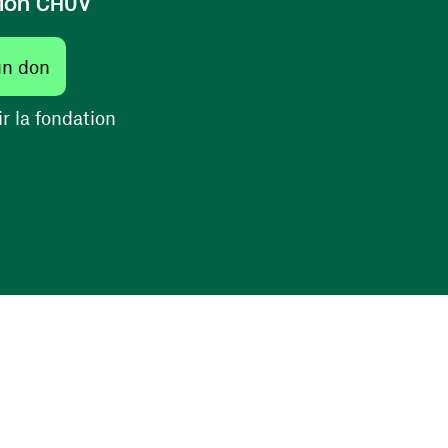
ion CHUV
(ouvre une nouvelle fenêtre)
un don
(ouvre une nouvelle fenêtre)
r la fondation