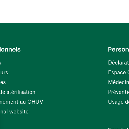
ionnels
Person
s
Déclarat
(ouvre une nouvelle fenêtre)
eurs
Espace 
tes
Médecine
(ouvre une nouvelle fenêtre)
e stérilisation
Préventi
(ouvre une nouvelle fenêtre)
énement au CHUV
Usage de
(ouvre une nouvelle fenêtre)
onal website