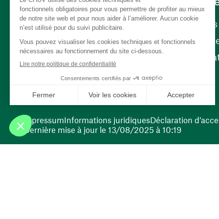
Carrièr
Carrière
Nos poste
(ouvre une nouvelle fenêtre)
Bénévola
(ouvre une nouvelle fenêtre)
Impressum
Informations juridiques
Déclaration d’acces
Dernière mise à jour le 13/08/2025 à 10:19