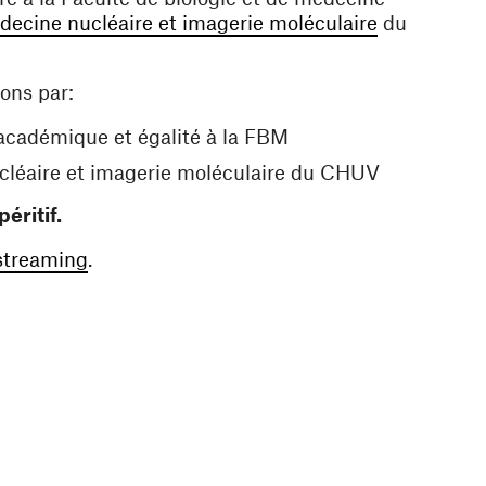
(ouvre une 
decine nucléaire et imagerie moléculaire
du
ons par:
académique et égalité à la FBM
ucléaire et imagerie moléculaire du CHUV
éritif.
(ouvre une nouvelle fenêtre)
 streaming
.