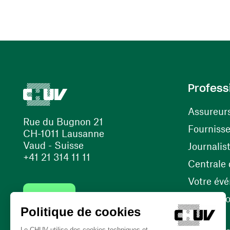
Profess
Assureur
Rue du Bugnon 21
Fourniss
CH-1011 Lausanne
Vaud - Suisse
Journalis
+41 21 314 11 11
Centrale d
Votre év
Contact
Internati