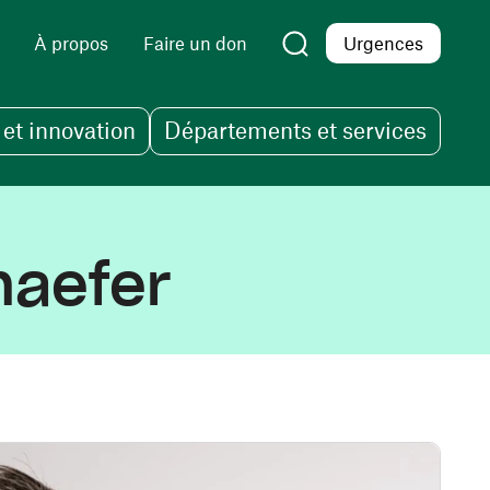
À propos
Faire un don
Urgences
et innovation
Départements et services
haefer