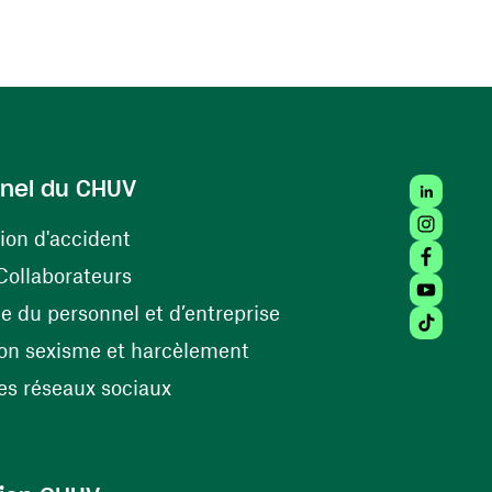
LinkedIn
nel du CHUV
Instagra
(ouvre une nouvelle fenêtre)
ion d'accident
Facebook
(ouvre une nouvelle fenêtre)
Collaborateurs
Youtube 
(ouvre une nouvelle fe
 du personnel et d’entreprise
Tiktok (
(ouvre une nouvelle fenêtr
on sexisme et harcèlement
(ouvre une nouvelle fenêtre)
s réseaux sociaux