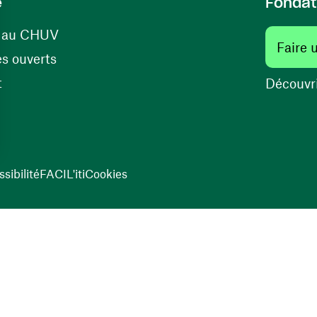
e
Fondat
(ouvre une nouvelle fenêtre)
s au CHUV
Faire 
(ouvre une nouvelle fenêtre)
s ouverts
(ouvre une nouvelle fenêtre)
t
Découvri
sibilité
FACIL'iti
Cookies