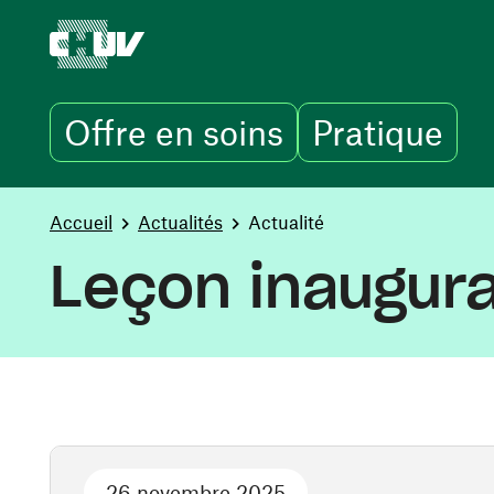
Offre en soins
Pratique
Aller au contenu principal
You are here:
Accueil
Actualités
Actualité
Leçon inaugura
26 novembre 2025