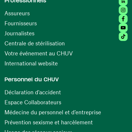
Professionnels
Insta
Assureurs
Faceb
(ouvre une nouvelle fenêtre)
Fournisseurs
Youtu
Journalistes
Tiktok
(ouvre une nouvelle fenêtr
Centrale de stérilisation
(ouvre une nouvelle fen
Votre événement au CHUV
(ouvre une nouvelle fenêtre)
International website
Personnel du CHUV
(ouvre une nouvelle fenêtre)
Déclaration d'accident
(ouvre une nouvelle fenêtre)
Espace Collaborateurs
(ouvre une n
Médecine du personnel et d’entreprise
(ouvre une nouv
Prévention sexisme et harcèlement
(ouvre une nouvelle fenê