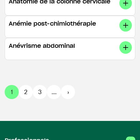
Anatomie de la colonne cervicale
Anémie post-chimiothérapie
Anévrisme abdominal
1
2
3
....
›
Linked