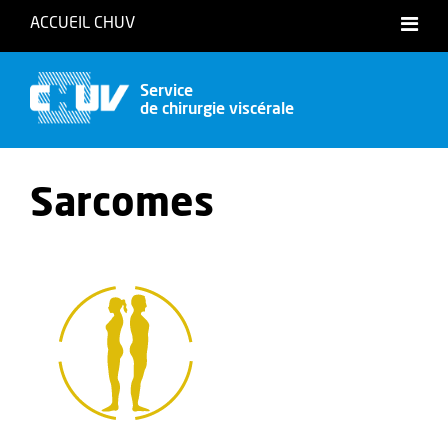
ACCUEIL CHUV
Accessibilité
Service
de chirurgie viscérale
Sarcomes