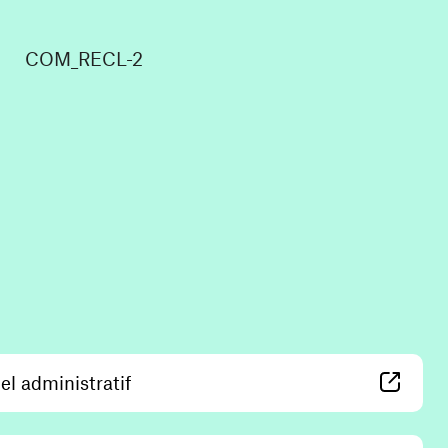
COM_RECL-2
(ouvre une nouvelle fenêtre)
el administratif