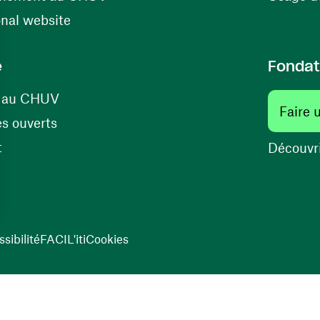
(ouvre une nouvelle fenêtre)
onal website
e
Fondat
(ouvre une nouvelle fenêtre)
s au CHUV
Faire 
(ouvre une nouvelle fenêtre)
s ouverts
(ouvre une nouvelle fenêtre)
t
Découvri
sibilité
FACIL'iti
Cookies