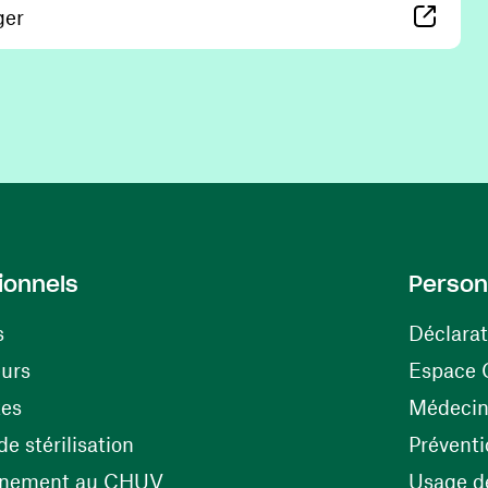
(ouvre une nouvelle fenêtre)
ger
ionnels
Person
s
Déclarat
(ouvre une nouvelle fenêtre)
eurs
Espace 
tes
Médecine
(ouvre une nouvelle fenêtre)
e stérilisation
Préventi
(ouvre une nouvelle fenêtre)
énement au CHUV
Usage de