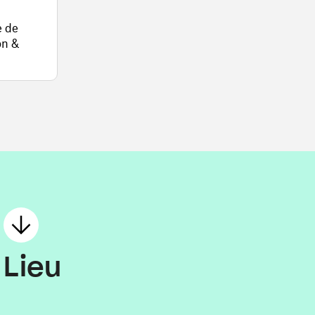
e de
on &
Lieu