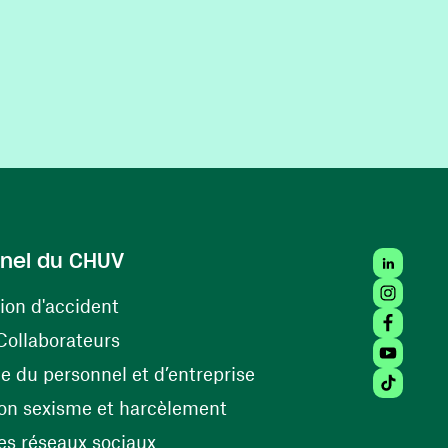
LinkedIn
nel du CHUV
Instagra
(ouvre une nouvelle fenêtre)
ion d'accident
Facebook
(ouvre une nouvelle fenêtre)
Collaborateurs
Youtube 
(ouvre une nouvelle fe
 du personnel et d’entreprise
Tiktok (
(ouvre une nouvelle fenêtr
on sexisme et harcèlement
(ouvre une nouvelle fenêtre)
s réseaux sociaux