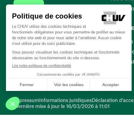
Contact
Internati
Carrièr
Carrière
Nos poste
(ouvre une nouvelle fenêtre)
Bénévola
(ouvre une nouvelle fenêtre)
Impressum
Informations juridiques
Déclaration d’acces
Dernière mise à jour le 16/03/2026 à 11:01