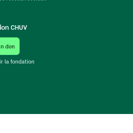
ion CHUV
(ouvre une nouvelle fenêtre)
un don
(ouvre une nouvelle fenêtre)
r la fondation