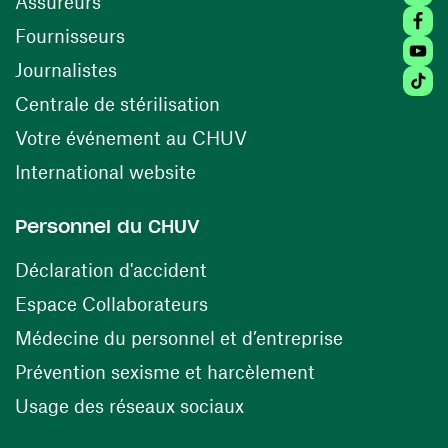
Assureurs
Faceb
(ouvre une nouvelle fenêtre)
Fournisseurs
Youtu
Journalistes
Tiktok
(ouvre une nouvelle fenêtr
Centrale de stérilisation
(ouvre une nouvelle fen
Votre événement au CHUV
(ouvre une nouvelle fenêtre)
International website
Personnel du CHUV
(ouvre une nouvelle fenêtre)
Déclaration d'accident
(ouvre une nouvelle fenêtre)
Espace Collaborateurs
(ouvre une n
Médecine du personnel et d’entreprise
(ouvre une nouv
Prévention sexisme et harcèlement
(ouvre une nouvelle fenê
Usage des réseaux sociaux