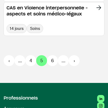
CAS en Violence interpersonnelle -
aspects et soins médico-légaux
14 jours
Soins
‹
....
4
5
6
....
›
Linked
Professionnels
Insta