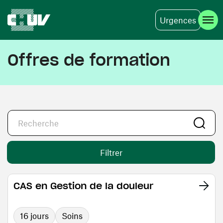
Urgences
Aller au contenu principal
Offres de formation
Filtrer
CAS en Gestion de la douleur
16 jours
Soins