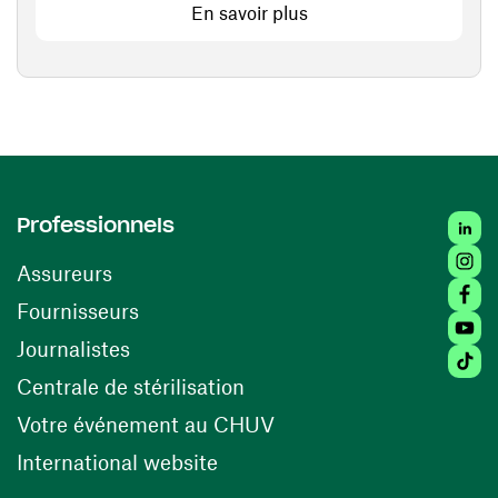
En savoir plus
Linked
Professionnels
Insta
Assureurs
Faceb
(ouvre une nouvelle fenêtre)
Fournisseurs
Youtu
Journalistes
Tiktok
(ouvre une nouvelle fenêtr
Centrale de stérilisation
(ouvre une nouvelle fen
Votre événement au CHUV
(ouvre une nouvelle fenêtre)
International website