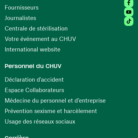
Faceb
(ouvre une nouvelle fenêtre)
Fournisseurs
Youtu
Journalistes
Tiktok
(ouvre une nouvelle fenêtr
Centrale de stérilisation
(ouvre une nouvelle fen
Votre événement au CHUV
(ouvre une nouvelle fenêtre)
International website
Personnel du CHUV
(ouvre une nouvelle fenêtre)
Déclaration d'accident
(ouvre une nouvelle fenêtre)
Espace Collaborateurs
(ouvre une n
Médecine du personnel et d’entreprise
(ouvre une nouv
Prévention sexisme et harcèlement
(ouvre une nouvelle fenê
Usage des réseaux sociaux
Carrière