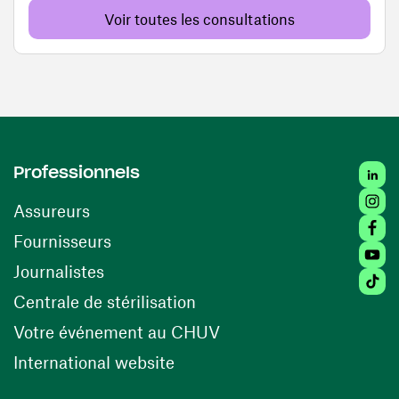
Voir toutes les consultations
Linked
Professionnels
Insta
Assureurs
Faceb
(ouvre une nouvelle fenêtre)
Fournisseurs
Youtu
Journalistes
Tiktok
(ouvre une nouvelle fenêtr
Centrale de stérilisation
(ouvre une nouvelle fen
Votre événement au CHUV
(ouvre une nouvelle fenêtre)
International website