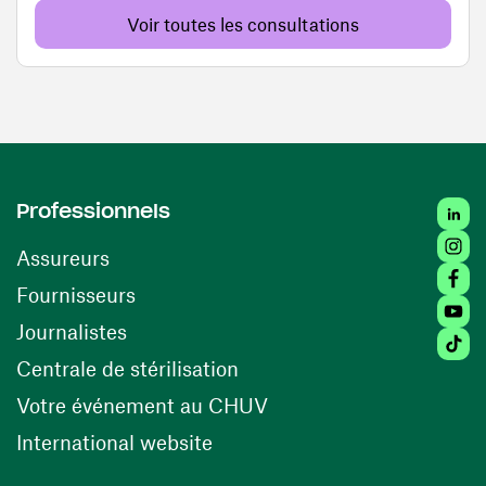
Voir toutes les consultations
Linked
Professionnels
Insta
Assureurs
Faceb
(ouvre une nouvelle fenêtre)
Fournisseurs
Youtu
Journalistes
Tiktok
(ouvre une nouvelle fenêtr
Centrale de stérilisation
(ouvre une nouvelle fen
Votre événement au CHUV
(ouvre une nouvelle fenêtre)
International website