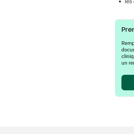
les
Pre
Rempl
docum
clini
un re